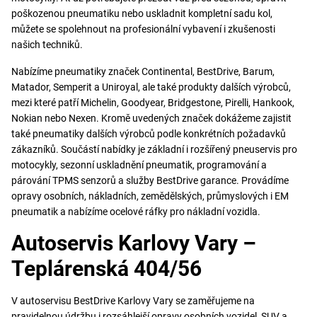
poškozenou pneumatiku nebo uskladnit kompletní sadu kol,
můžete se spolehnout na profesionální vybavení i zkušenosti
našich techniků.
Nabízíme pneumatiky značek Continental, BestDrive, Barum,
Matador, Semperit a Uniroyal, ale také produkty dalších výrobců,
mezi které patří Michelin, Goodyear, Bridgestone, Pirelli, Hankook,
Nokian nebo Nexen. Kromě uvedených značek dokážeme zajistit
také pneumatiky dalších výrobců podle konkrétních požadavků
zákazníků. Součástí nabídky je základní i rozšířený pneuservis pro
motocykly, sezonní uskladnění pneumatik, programování a
párování TPMS senzorů a služby BestDrive garance. Provádíme
opravy osobních, nákladních, zemědělských, průmyslových i EM
pneumatik a nabízíme ocelové ráfky pro nákladní vozidla.
Autoservis Karlovy Vary –
Teplárenská 404/56
V autoservisu BestDrive Karlovy Vary se zaměřujeme na
pravidelnou údržbu i rozsáhlejší opravy osobních vozidel, SUV a