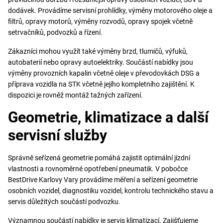
dodávek. Provádíme servisní prohlídky, výměny motorového oleje a
filtrů, opravy motorů, výměny rozvodů, opravy spojek včetně
setrvačníků, podvozků a řízení.
Zákazníci mohou využít také výměny brzd, tlumičů, výfuků,
autobaterií nebo opravy autoelektriky. Součástí nabídky jsou
výměny provozních kapalin včetně oleje v převodovkách DSG a
příprava vozidla na STK včetně jejího kompletního zajištění. K
dispozici je rovněž montáž tažných zařízení.
Geometrie, klimatizace a další
servisní služby
Správně seřízená geometrie pomáhá zajistit optimální jízdní
vlastnosti a rovnoměrné opotřebení pneumatik. V pobočce
BestDrive Karlovy Vary provádíme měření a seřízení geometrie
osobních vozidel, diagnostiku vozidel, kontrolu technického stavu a
servis důležitých součástí podvozku.
Významnou součástí nabídky je servis klimatizací. Zajišťujeme