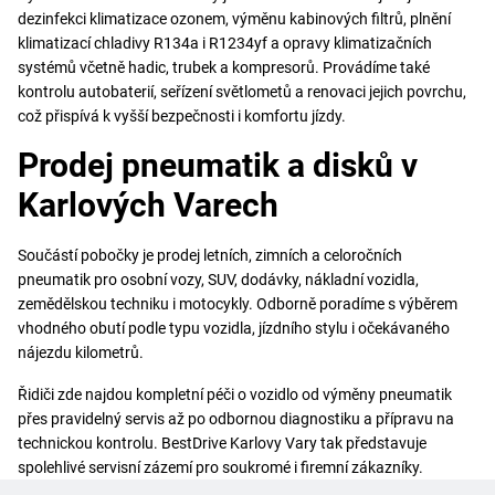
dezinfekci klimatizace ozonem, výměnu kabinových filtrů, plnění
klimatizací chladivy R134a i R1234yf a opravy klimatizačních
systémů včetně hadic, trubek a kompresorů. Provádíme také
kontrolu autobaterií, seřízení světlometů a renovaci jejich povrchu,
což přispívá k vyšší bezpečnosti i komfortu jízdy.
Prodej pneumatik a disků v
Karlových Varech
Součástí pobočky je prodej letních, zimních a celoročních
pneumatik pro osobní vozy, SUV, dodávky, nákladní vozidla,
zemědělskou techniku i motocykly. Odborně poradíme s výběrem
vhodného obutí podle typu vozidla, jízdního stylu i očekávaného
nájezdu kilometrů.
Řidiči zde najdou kompletní péči o vozidlo od výměny pneumatik
přes pravidelný servis až po odbornou diagnostiku a přípravu na
technickou kontrolu. BestDrive Karlovy Vary tak představuje
spolehlivé servisní zázemí pro soukromé i firemní zákazníky.