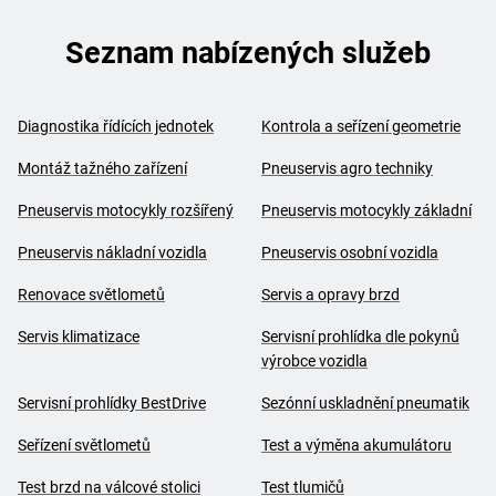
Seznam nabízených služeb
Diagnostika řídících jednotek
Kontrola a seřízení geometrie
Montáž tažného zařízení
Pneuservis agro techniky
Pneuservis motocykly rozšířený
Pneuservis motocykly základní
Pneuservis nákladní vozidla
Pneuservis osobní vozidla
Renovace světlometů
Servis a opravy brzd
Servis klimatizace
Servisní prohlídka dle pokynů
výrobce vozidla
Servisní prohlídky BestDrive
Sezónní uskladnění pneumatik
Seřízení světlometů
Test a výměna akumulátoru
Test brzd na válcové stolici
Test tlumičů