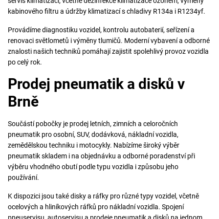
servis klimatizací, včetně dezinfekce klimatizace ozonem, výměny
kabinového filtru a údržby klimatizací s chladivy R134a i R1234yf.
Provádíme diagnostiku vozidel, kontrolu autobaterií, seřízení a
renovaci světlometů i výměny tlumičů. Moderní vybavení a odborné
znalosti našich techniků pomáhají zajistit spolehlivý provoz vozidla
po celý rok.
Prodej pneumatik a disků v
Brně
Součástí pobočky je prodej letních, zimních a celoročních
pneumatik pro osobní, SUV, dodávková, nákladní vozidla,
zemědělskou techniku i motocykly. Nabízíme široký výběr
pneumatik skladem i na objednávku a odborné poradenství při
výběru vhodného obutí podle typu vozidla i způsobu jeho
používání.
K dispozici jsou také disky a ráfky pro různé typy vozidel, včetně
ocelových a hliníkových ráfků pro nákladní vozidla. Spojení
pneuservisu, autoservisu a prodeje pneumatik a disků na jednom