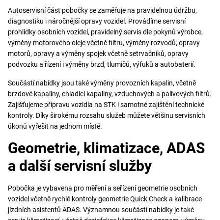
Autoservisní část pobočky se zaměřuje na pravidelnou údržbu,
diagnostiku i náročnější opravy vozidel. Provádíme servisní
prohlídky osobních vozidel, pravidelný servis dle pokynů výrobce,
výměny motorového oleje včetně filtru, výměny rozvodů, opravy
motorů, opravy a výměny spojek včetně setrvačníků, opravy
podvozku a řízení i výměny brzd, tlumičů, výfuků a autobaterií.
Součástí nabídky jsou také výměny provozních kapalin, včetně
brzdové kapaliny, chladicí kapaliny, vzduchových a palivových filtrů.
Zajišťujeme přípravu vozidla na STK i samotné zajištění technické
kontroly. Díky širokému rozsahu služeb můžete většinu servisních
úkonů vyřešit na jednom místě.
Geometrie, klimatizace, ADAS
a další servisní služby
Pobočka je vybavena pro měření a seřízení geometrie osobních
vozidel včetně rychlé kontroly geometrie Quick Check a kalibrace
jízdních asistentů ADAS. Významnou součástí nabídky je také