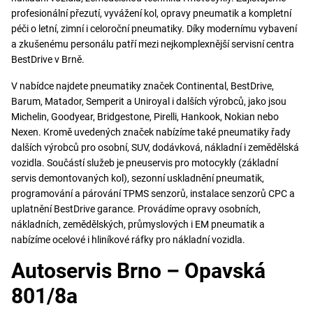
profesionální přezutí, vyvážení kol, opravy pneumatik a kompletní
péči o letní, zimní i celoroční pneumatiky. Díky modernímu vybavení
a zkušenému personálu patří mezi nejkomplexnější servisní centra
BestDrive v Brně.
V nabídce najdete pneumatiky značek Continental, BestDrive,
Barum, Matador, Semperit a Uniroyal i dalších výrobců, jako jsou
Michelin, Goodyear, Bridgestone, Pirelli, Hankook, Nokian nebo
Nexen. Kromě uvedených značek nabízíme také pneumatiky řady
dalších výrobců pro osobní, SUV, dodávková, nákladní i zemědělská
vozidla. Součástí služeb je pneuservis pro motocykly (základní
servis demontovaných kol), sezonní uskladnění pneumatik,
programování a párování TPMS senzorů, instalace senzorů CPC a
uplatnění BestDrive garance. Provádíme opravy osobních,
nákladních, zemědělských, průmyslových i EM pneumatik a
nabízíme ocelové i hliníkové ráfky pro nákladní vozidla.
Autoservis Brno – Opavská
801/8a