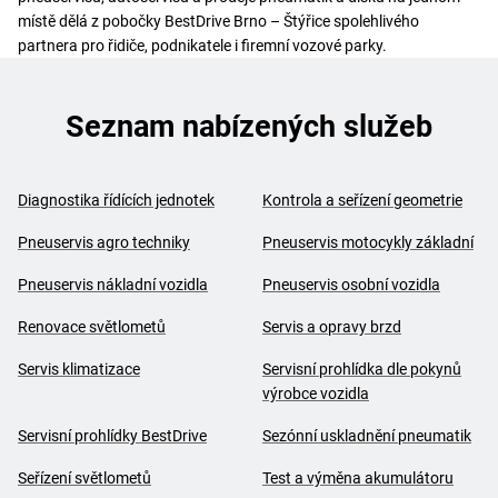
místě dělá z pobočky BestDrive Brno – Štýřice spolehlivého
partnera pro řidiče, podnikatele i firemní vozové parky.
Seznam nabízených služeb
Diagnostika řídících jednotek
Kontrola a seřízení geometrie
Pneuservis agro techniky
Pneuservis motocykly základní
Pneuservis nákladní vozidla
Pneuservis osobní vozidla
Renovace světlometů
Servis a opravy brzd
Servis klimatizace
Servisní prohlídka dle pokynů
výrobce vozidla
Servisní prohlídky BestDrive
Sezónní uskladnění pneumatik
Seřízení světlometů
Test a výměna akumulátoru