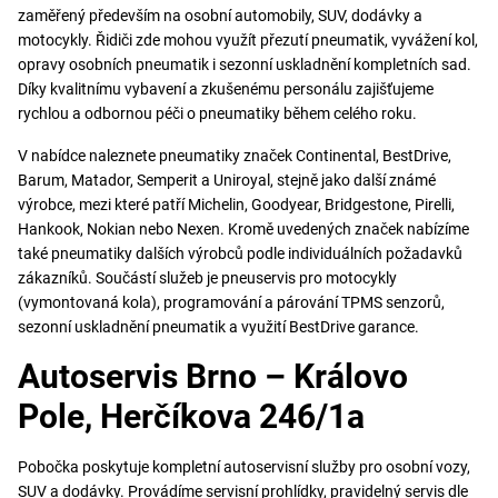
zaměřený především na osobní automobily, SUV, dodávky a
motocykly. Řidiči zde mohou využít přezutí pneumatik, vyvážení kol,
opravy osobních pneumatik i sezonní uskladnění kompletních sad.
Díky kvalitnímu vybavení a zkušenému personálu zajišťujeme
rychlou a odbornou péči o pneumatiky během celého roku.
V nabídce naleznete pneumatiky značek Continental, BestDrive,
Barum, Matador, Semperit a Uniroyal, stejně jako další známé
výrobce, mezi které patří Michelin, Goodyear, Bridgestone, Pirelli,
Hankook, Nokian nebo Nexen. Kromě uvedených značek nabízíme
také pneumatiky dalších výrobců podle individuálních požadavků
zákazníků. Součástí služeb je pneuservis pro motocykly
(vymontovaná kola), programování a párování TPMS senzorů,
sezonní uskladnění pneumatik a využití BestDrive garance.
Autoservis Brno – Královo
Pole, Herčíkova 246/1a
Pobočka poskytuje kompletní autoservisní služby pro osobní vozy,
SUV a dodávky. Provádíme servisní prohlídky, pravidelný servis dle