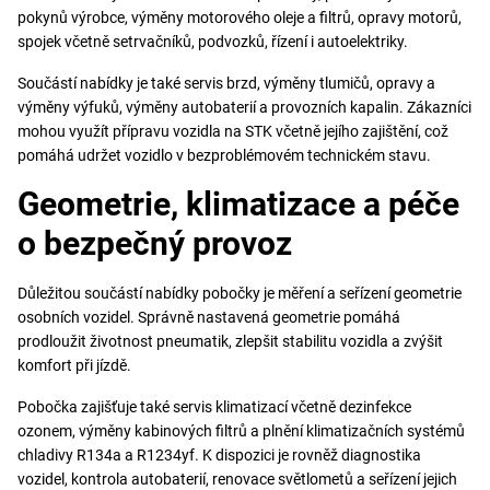
pokynů výrobce, výměny motorového oleje a filtrů, opravy motorů,
spojek včetně setrvačníků, podvozků, řízení i autoelektriky.
Součástí nabídky je také servis brzd, výměny tlumičů, opravy a
výměny výfuků, výměny autobaterií a provozních kapalin. Zákazníci
mohou využít přípravu vozidla na STK včetně jejího zajištění, což
pomáhá udržet vozidlo v bezproblémovém technickém stavu.
Geometrie, klimatizace a péče
o bezpečný provoz
Důležitou součástí nabídky pobočky je měření a seřízení geometrie
osobních vozidel. Správně nastavená geometrie pomáhá
prodloužit životnost pneumatik, zlepšit stabilitu vozidla a zvýšit
komfort při jízdě.
Pobočka zajišťuje také servis klimatizací včetně dezinfekce
ozonem, výměny kabinových filtrů a plnění klimatizačních systémů
chladivy R134a a R1234yf. K dispozici je rovněž diagnostika
vozidel, kontrola autobaterií, renovace světlometů a seřízení jejich