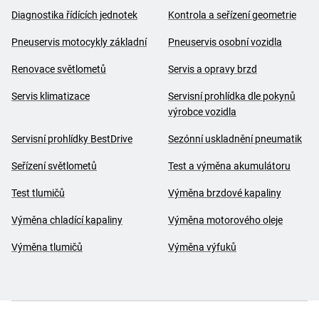
Diagnostika řídících jednotek
Kontrola a seřízení geometrie
Pneuservis motocykly základní
Pneuservis osobní vozidla
Renovace světlometů
Servis a opravy brzd
Servis klimatizace
Servisní prohlídka dle pokynů
výrobce vozidla
Servisní prohlídky BestDrive
Sezónní uskladnění pneumatik
Seřízení světlometů
Test a výměna akumulátoru
Test tlumičů
Výměna brzdové kapaliny
Výměna chladící kapaliny
Výměna motorového oleje
Výměna tlumičů
Výměna výfuků