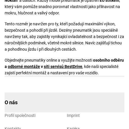
Nokian
a dalších. Každý model pneumatik je opatřen
EU štítkem
,
který vám pomůže snadno porovnat vlastnosti jako přilnavost na
mokru, hlučnost a valivý odpor.
Tento rozměr je navržen pro ty, kteří požadují maximální výkon,
bezpečnost a pohodlí při jízdě. Dezény pneumatik jsou speciálně
navrženy tak, aby zajistily vynikající ovladatelnost a bezpečnost i za
náročnějších podmínek, včetně mokré silnice. Navíc zajišťují tichou
a pohodlnou jízdu i při dlouhých cestách.
Objednejte pneumatiky online a využijte možnosti
osobního odběru
a
odborné montáže
v
síti servisů BestDrive
, kde naši specialisté
zajistí perfektní montáž a nastavení pro vaše vozidlo.
O nás
Profil společnosti
Imprint
Kontakty
Kariéra