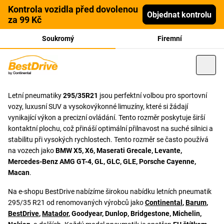
Kontrola vozidla před dovolenou
Objednat kontrolu
za 99 Kč
Soukromý
Firemní
Letní pneumatiky
295/35R21
jsou perfektní volbou pro sportovní
vozy, luxusní SUV a vysokovýkonné limuzíny, které si žádají
vynikající výkon a precizní ovládání. Tento rozměr poskytuje širší
kontaktní plochu, což přináší optimální přilnavost na suché silnici a
stabilitu při vysokých rychlostech. Tento rozměr se často používá
na vozech jako
BMW X5, X6, Maserati Grecale, Levante,
Mercedes-Benz AMG GT-4, GL, GLC, GLE, Porsche Cayenne,
Macan
.
Na e-shopu BestDrive nabízíme širokou nabídku letních pneumatik
295/35 R21 od renomovaných výrobců jako
Continental
,
Barum
,
BestDrive
,
Matador
, Goodyear, Dunlop, Bridgestone, Michelin,