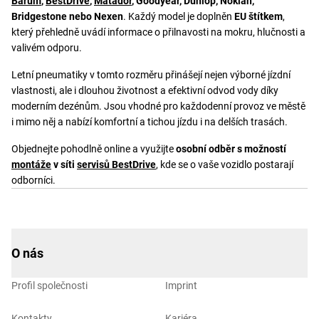
Barum
,
BestDrive
,
Matador
, Goodyear, Dunlop, Nokian,
Bridgestone nebo Nexen
. Každý model je doplněn
EU štítkem
,
který přehledně uvádí informace o přilnavosti na mokru, hlučnosti a
valivém odporu.
Letní pneumatiky v tomto rozměru přinášejí nejen výborné jízdní
vlastnosti, ale i dlouhou životnost a efektivní odvod vody díky
moderním dezénům. Jsou vhodné pro každodenní provoz ve městě
i mimo něj a nabízí komfortní a tichou jízdu i na delších trasách.
Objednejte pohodlně online a využijte
osobní odběr s možností
montáže
v síti
servisů BestDrive
, kde se o vaše vozidlo postarají
odborníci.
O nás
Profil společnosti
Imprint
Kontakty
Kariéra