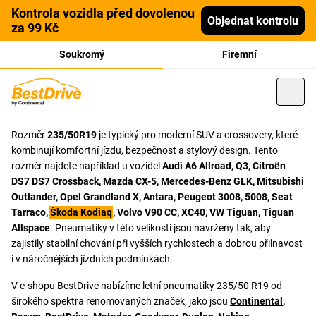
Kontrola vozidla před dovolenou
Objednat kontrolu
za 99 Kč
Soukromý
Firemní
Rozměr
235/50R19
je typický pro moderní SUV a crossovery, které
kombinují komfortní jízdu, bezpečnost a stylový design. Tento
rozměr najdete například u vozidel
Audi A6 Allroad, Q3, Citroën
DS7 DS7 Crossback, Mazda CX-5, Mercedes-Benz GLK, Mitsubishi
Outlander, Opel Grandland X, Antara, Peugeot 3008, 5008, Seat
Tarraco,
Škoda Kodiaq
, Volvo V90 CC, XC40, VW Tiguan, Tiguan
Allspace
. Pneumatiky v této velikosti jsou navrženy tak, aby
zajistily stabilní chování při vyšších rychlostech a dobrou přilnavost
i v náročnějších jízdních podmínkách.
V e-shopu BestDrive nabízíme letní pneumatiky 235/50 R19 od
širokého spektra renomovaných značek, jako jsou
Continental
,