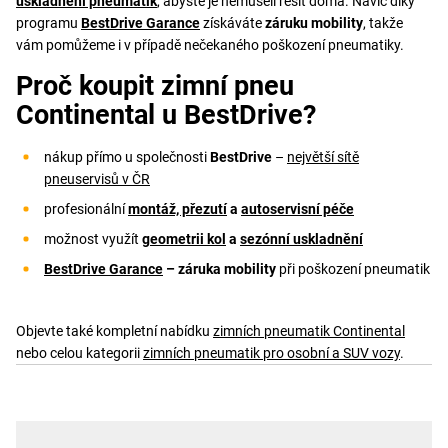
uskladnění pneumatik
, abyste je nemuseli řešit doma. Navíc díky
programu
BestDrive Garance
získáváte
záruku mobility
, takže
vám pomůžeme i v případě nečekaného poškození pneumatiky.
Proč koupit zimní pneu
Continental u BestDrive?
nákup přímo u společnosti
BestDrive
–
největší sítě
pneuservisů v ČR
profesionální
montáž, přezutí
a
autoservisní péče
možnost využít
geometrii kol
a
sezónní uskladnění
BestDrive Garance
– záruka mobility
při poškození pneumatik
Objevte také kompletní nabídku
zimních pneumatik Continental
nebo celou kategorii
zimních pneumatik pro osobní a SUV vozy
.