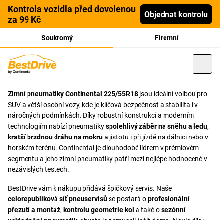
Kontrola vozidla před dovolenou
Objednat kontrolu
za 99 Kč
Soukromý
Firemní
Zimní pneumatiky Continental 225/55R18
jsou ideální volbou pro
SUV a větší osobní vozy, kde je klíčová bezpečnost a stabilita i v
náročných podmínkách. Díky robustní konstrukci a moderním
technologiím nabízí pneumatiky
spolehlivý záběr na sněhu a ledu
,
kratší brzdnou dráhu na mokru
a jistotu i při jízdě na dálnici nebo v
horském terénu. Continental je dlouhodobě lídrem v prémiovém
segmentu a jeho zimní pneumatiky patří mezi nejlépe hodnocené v
nezávislých testech.
BestDrive vám k nákupu přidává špičkový servis. Naše
celorepubliková síť pneuservisů
se postará o
profesionální
přezutí a montáž
,
kontrolu geometrie kol
a také o
sezónní