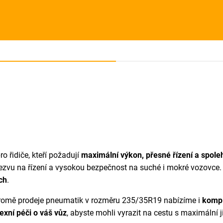
o řidiče, kteří požadují
maximální výkon, přesné řízení a spolehl
 odezvu na řízení a vysokou bezpečnost na suché i mokré vozovce
ch
.
romě prodeje pneumatik v rozměru 235/35R19 nabízíme i
komp
xní péči o váš vůz
, abyste mohli vyrazit na cestu s maximální j