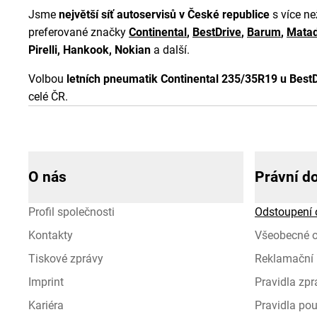
Jsme
největší síť autoservisů v České republice
s více n
preferované značky
Continental
,
BestDrive
,
Barum
,
Matad
Pirelli, Hankook, Nokian
a další.
Volbou
letních pneumatik Continental 235/35R19 u BestD
celé ČR.
O nás
Právní d
Profil společnosti
Odstoupení 
Kontakty
Všeobecné 
Tiskové zprávy
Reklamační 
Imprint
Pravidla zp
Kariéra
Pravidla pou