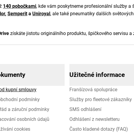
ež
140 pobočkami
, kde vám poskytneme profesionální služby a š
or
,
Semperit
a
Uniroyal
, ale také pneumatiky dalších světovýc
rive
získáte jistotu originálního produktu, špičkového servisu a
okumenty
Užitečné informace
od kupní smlouvy
Franšízová spolupráce
obchodní podmínky
Služby pro fleetové zákazníky
řád a záruční podmínky
SMS odhlášení
racování osobních údajů
Odhlášení z newsletteru
žívání cookies
Často kladené dotazy (FAQ)