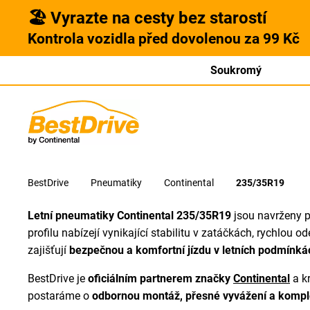
🏖️ Vyrazte na cesty bez starostí
Kontrola vozidla před dovolenou za 99 Kč
Soukromý
BestDrive
Pneumatiky
Continental
235/35R19
Letní pneumatiky Continental 235/35R19
jsou navrženy pr
profilu nabízejí vynikající stabilitu v zatáčkách, rychlou
zajišťují
bezpečnou a komfortní jízdu v letních podmínká
BestDrive je
oficiálním partnerem značky
Continental
a k
postaráme o
odbornou montáž, přesné vyvážení a komple