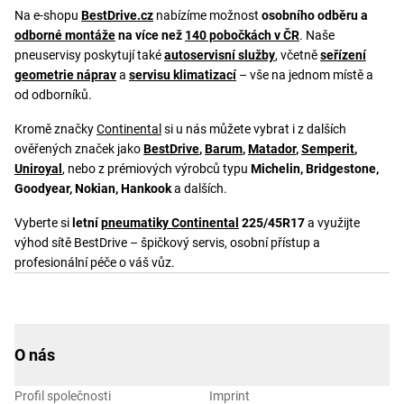
Na e-shopu
BestDrive.cz
nabízíme možnost
osobního odběru a
odborné montáže
na více než
140 pobočkách v ČR
. Naše
pneuservisy poskytují také
autoservisní služby
, včetně
seřízení
geometrie náprav
a
servisu klimatizací
– vše na jednom místě a
od odborníků.
Kromě značky
Continental
si u nás můžete vybrat i z dalších
ověřených značek jako
BestDrive
,
Barum
,
Matador
,
Semperit
,
Uniroyal
, nebo z prémiových výrobců typu
Michelin, Bridgestone,
Goodyear, Nokian, Hankook
a dalších.
Vyberte si
letní
pneumatiky Continental
225/45R17
a využijte
výhod sítě BestDrive – špičkový servis, osobní přístup a
profesionální péče o váš vůz.
O nás
Profil společnosti
Imprint