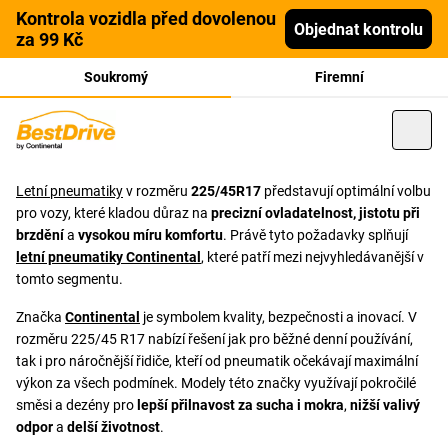
Kontrola vozidla před dovolenou
Objednat kontrolu
za 99 Kč
Soukromý
Firemní
Letní pneumatiky
v rozměru
225/45R17
představují optimální volbu
pro vozy, které kladou důraz na
precizní ovladatelnost, jistotu při
brzdění
a
vysokou míru komfortu
. Právě tyto požadavky splňují
letní pneumatiky Continental
, které patří mezi nejvyhledávanější v
tomto segmentu.
Značka
Continental
je symbolem kvality, bezpečnosti a inovací. V
rozměru 225/45 R17 nabízí řešení jak pro běžné denní používání,
tak i pro náročnější řidiče, kteří od pneumatik očekávají maximální
výkon za všech podmínek. Modely této značky využívají pokročilé
směsi a dezény pro
lepší přilnavost za sucha i mokra
,
nižší valivý
odpor
a
delší životnost
.