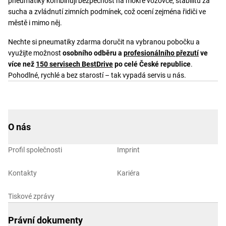
pneumatiky kombinují bezpečnost na mokré vozovce, stabilitu za
sucha a zvládnutí zimních podmínek, což ocení zejména řidiči ve
městě i mimo něj.
Nechte si pneumatiky zdarma doručit na vybranou pobočku a
využijte možnost
osobního odběru a
profesionálního přezutí
ve
více než
150 servisech BestDrive
po celé České republice
.
Pohodlné, rychlé a bez starostí – tak vypadá servis u nás.
O nás
Profil společnosti
Imprint
Kontakty
Kariéra
Tiskové zprávy
Právní dokumenty