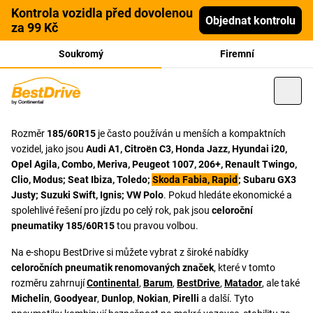
Kontrola vozidla před dovolenou
Objednat kontrolu
za 99 Kč
Soukromý
Firemní
Rozměr
185/60R15
je často používán u menších a kompaktních
vozidel, jako jsou
Audi A1, Citroën C3, Honda Jazz, Hyundai i20,
Opel Agila, Combo, Meriva, Peugeot 1007, 206+, Renault Twingo,
Clio, Modus; Seat Ibiza, Toledo;
Skoda Fabia, Rapid
; Subaru GX3
Justy; Suzuki Swift, Ignis; VW Polo
. Pokud hledáte ekonomické a
spolehlivé řešení pro jízdu po celý rok, pak jsou
celoroční
pneumatiky 185/60R15
tou pravou volbou.
Na e-shopu BestDrive si můžete vybrat z široké nabídky
celoročních pneumatik renomovaných značek
, které v tomto
rozměru zahrnují
Continental
,
Barum
,
BestDrive
,
Matador
, ale také
Michelin
,
Goodyear
,
Dunlop
,
Nokian
,
Pirelli
a další. Tyto