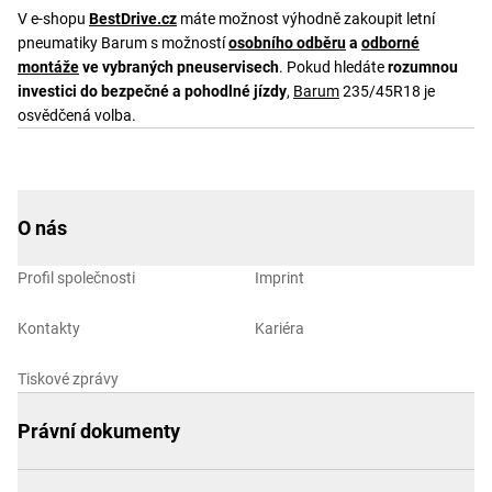
V e-shopu
BestDrive.cz
máte možnost výhodně zakoupit letní
pneumatiky Barum s možností
osobního odběru
a
odborné
montáže
ve vybraných pneuservisech
. Pokud hledáte
rozumnou
investici do bezpečné a pohodlné jízdy
,
Barum
235/45R18 je
osvědčená volba.
O nás
Profil společnosti
Imprint
Kontakty
Kariéra
Tiskové zprávy
Právní dokumenty