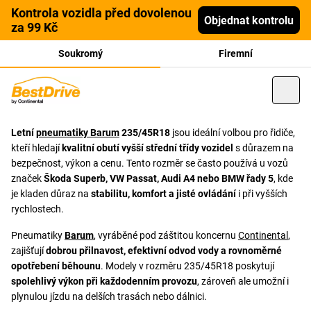
Kontrola vozidla před dovolenou
Objednat kontrolu
za 99 Kč
Soukromý
Firemní
Letní
pneumatiky Barum
235/45R18
jsou ideální volbou pro řidiče,
kteří hledají
kvalitní obutí vyšší střední třídy vozidel
s důrazem na
bezpečnost, výkon a cenu. Tento rozměr se často používá u vozů
značek
Škoda Superb, VW Passat, Audi A4 nebo BMW řady 5
, kde
je kladen důraz na
stabilitu, komfort a jisté ovládání
i při vyšších
rychlostech.
Pneumatiky
Barum
, vyráběné pod záštitou koncernu
Continental
,
zajišťují
dobrou přilnavost, efektivní odvod vody a rovnoměrné
opotřebení běhounu
. Modely v rozměru 235/45R18 poskytují
spolehlivý výkon při každodenním provozu
, zároveň ale umožní i
plynulou jízdu na delších trasách nebo dálnici.