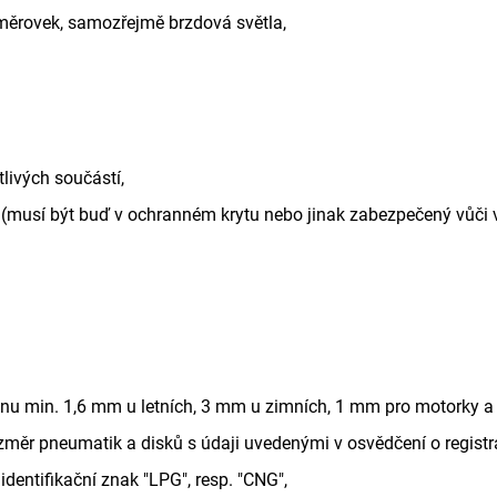
a směrovek, samozřejmě brzdová světla,
livých součástí,
(musí být buď v ochranném krytu nebo jinak zabezpečený vůči 
u min. 1,6 mm u letních, 3 mm u zimních, 1 mm pro motorky a č
měr pneumatik a disků s údaji uvedenými v osvědčení o registra
identifikační znak "LPG", resp. "CNG",