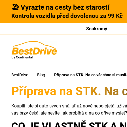
🏖️ Vyrazte na cesty bez starostí
Kontrola vozidla před dovolenou za 99 Kč
Soukromý
BestDrive
Blog
Příprava na STK. Na co všechno si musít
Příprava na STK. Na 
Koupili jste si auto svých snů, ať už nové nebo ojetá, užív
vás brzy čeká, ale nevíte, jak probíhá a na co dříve myslet?
CO JE VLASTNĚ STK A N