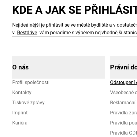
KDE A JAK SE PŘIHLÁSI
Nejideálnější je přihlásit se ve městě bydliště a v dostat
v
Bestdrive
vám poradíme s výběrem nejvhodnější stanice 
O nás
Právní d
Profil společnosti
Odstoupení 
Kontakty
Všeobecné 
Tiskové zprávy
Reklamační 
Imprint
Pravidla zp
Kariéra
Pravidla pou
Pravidla GD