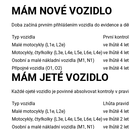
MÁM NOVÉ VOZIDLO
Doba začíná prvním přihlášením vozidla do evidence a dělí
Typ vozidla
První kontro
Malé motocykly (L1e, L2e)
ve lhůtě 4 let
Motocykly, čtyřkolky (L3e, L4e, L5e, L6e, L4e)
ve lhůtě 4 let
Osobní a malé nákladní vozidla (M1, N1)
ve lhůtě 4 let
Přípojné vozidla (O1, O2)
ve lhůtě 4 let
MÁM JETÉ VOZIDLO
Každé ojeté vozidlo je povinné absolvovat kontroly v prav
Typ vozidla
Lhůta pravid
Malé motocykly (L1e, L2e)
ve lhůtě 4 le
Motocykly, čtyřkolky (L3e, L4e, L5e, L6e, L4e)
ve lhůtě 2 le
Osobní a malé nákladní vozidla (M1, N1)
ve lhůtě 2 le