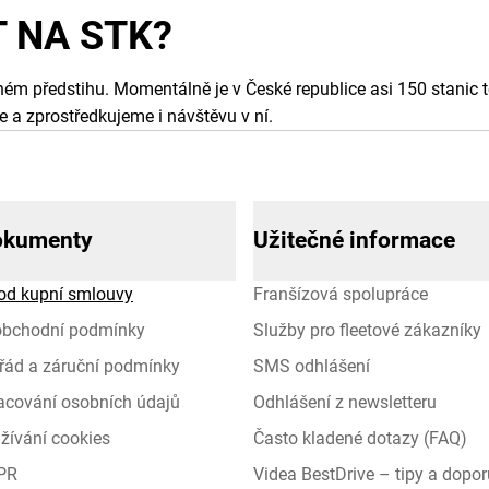
T NA STK?
ečném předstihu. Momentálně je v České republice asi 150 stanic
a zprostředkujeme i návštěvu v ní.
okumenty
Užitečné informace
od kupní smlouvy
Franšízová spolupráce
obchodní podmínky
Služby pro fleetové zákazníky
řád a záruční podmínky
SMS odhlášení
racování osobních údajů
Odhlášení z newsletteru
žívání cookies
Často kladené dotazy (FAQ)
PR
Videa BestDrive – tipy a dopor