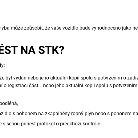
chyba může způsobit, že vaše vozidlo bude vyhodnoceno jako nev
ÉST NA STK?
ty:
tliže byl vydán nebo jeho aktuální kopii spolu s potvrzením o zad
 o registraci část I. nebo jeho aktuální kopii spolu s potvrzení
 podléhá,
 vozidlo s pohonem na zkapalněný ropný plyn nebo s pohonem na
 s sebou přinést protokol o předchozí kontrole.