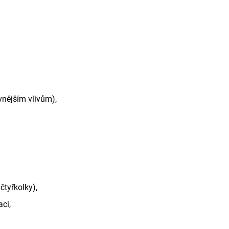
vnějším vlivům),
tyřkolky),
ci,