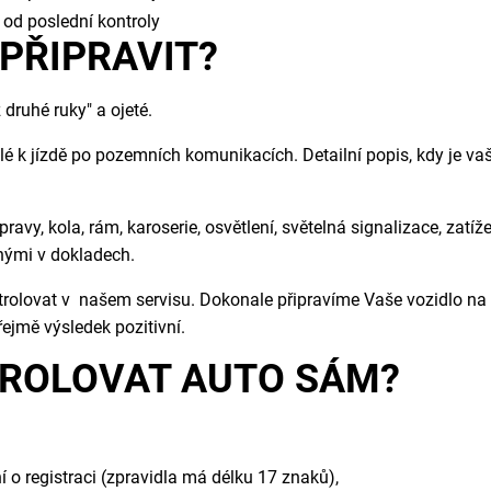
t od poslední kontroly
 PŘIPRAVIT?
druhé ruky" a ojeté.
ilé k jízdě po pozemních komunikacích. Detailní popis, kdy je va
pravy, kola, rám, karoserie, osvětlení, světelná signalizace, zatí
nými v dokladech.
olovat v našem servisu. Dokonale připravíme Vaše vozidlo na 
ejmě výsledek pozitivní.
TROLOVAT AUTO SÁM?
í o registraci (zpravidla má délku 17 znaků),