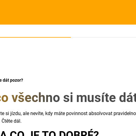
e dát pozor?
co všechno si musíte dá
áte si jízdu, ale nevíte, kdy máte povinnost absolvovat pravideln
 Čtěte dál.
A CO JE TO DOBRÉ?