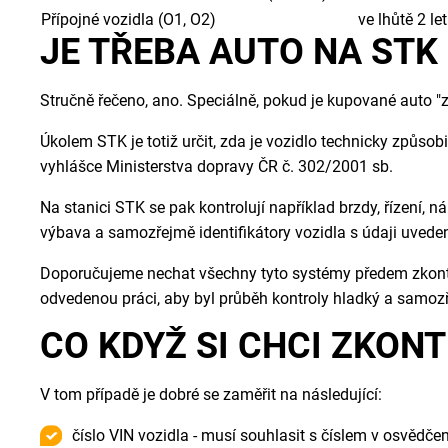
Přípojné vozidla (O1, O2)
ve lhůtě 2 le
JE TŘEBA AUTO NA STK
Stručně řečeno, ano. Speciálně, pokud je kupované auto "z 
Úkolem STK je totiž určit, zda je vozidlo technicky způsob
vyhlášce Ministerstva dopravy ČR č. 302/2001 sb.
Na stanici STK se pak kontrolují například brzdy, řízení, ná
výbava a samozřejmě identifikátory vozidla s údaji uvede
Doporučujeme nechat všechny tyto systémy předem zkontr
odvedenou práci, aby byl průběh kontroly hladký a samozř
CO KDYŽ SI CHCI ZKON
V tom případě je dobré se zaměřit na následující:
číslo VIN vozidla - musí souhlasit s číslem v osvědčen