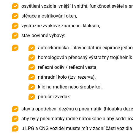
osvětlení vozidla, vnější i vnitřní, funkčnost světel 
stěrače a ostřikování oken,
výstražné zvukové znamení - klakson,
stav povinné výbavy:
autolékárnička - hlavně datum expirace jednot
homologován přenosný výstražný trojúhelník 
reflexní oděv / reflexní vesta,
náhradní kolo (tzv. rezerva),
klíč na matice nebo šrouby kol,
příruční zvedák.
stav a opotřebení dezénu u pneumatik (hloubka dezén
aby byly pneumatiky řádně nafoukané a aby seděl roz
u LPG a CNG vozidel musíte mít v zadní části vozidla 