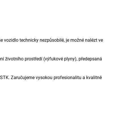
še vozidlo technicky nezpůsobilé, je možné nalézt ve
žení životního prostředí (výfukové plyny), předepsaná
STK. Zaručujeme vysokou profesionalitu a kvalitně