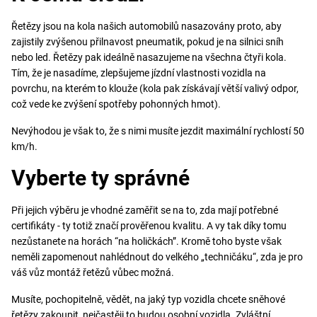
Řetězy jsou na kola našich automobilů nasazovány proto, aby
zajistily zvýšenou přilnavost pneumatik, pokud je na silnici sníh
nebo led. Řetězy pak ideálně nasazujeme na všechna čtyři kola.
Tím, že je nasadíme, zlepšujeme jízdní vlastnosti vozidla na
povrchu, na kterém to klouže (kola pak získávají větší valivý odpor,
což vede ke zvýšení spotřeby pohonných hmot).
Nevýhodou je však to, že s nimi musíte jezdit maximální rychlostí 50
km/h.
Vyberte ty správné
Při jejich výběru je vhodné zaměřit se na to, zda mají potřebné
certifikáty - ty totiž značí prověřenou kvalitu. A vy tak díky tomu
nezůstanete na horách “na holičkách”. Kromě toho byste však
neměli zapomenout nahlédnout do velkého „techničáku“, zda je pro
váš vůz montáž řetězů vůbec možná.
Musíte, pochopitelně, vědět, na jaký typ vozidla chcete sněhové
řetězy zakoupit, nejčastěji to budou osobní vozidla. Zvláštní