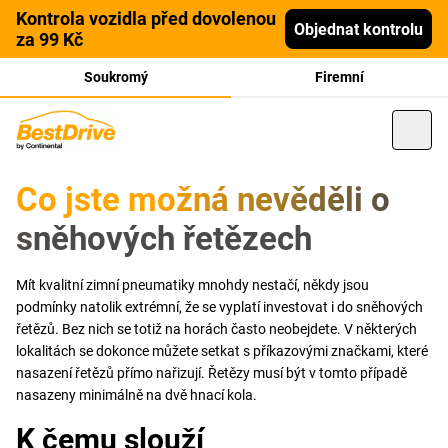
Kontrola vozidla před dovolenou
Objednat kontrolu
za 99 Kč
Soukromý
Firemní
Co jste možná nevěděli o
sněhových řetězech
Mít kvalitní zimní pneumatiky mnohdy nestačí, někdy jsou
podmínky natolik extrémní, že se vyplatí investovat i do sněhových
řetězů. Bez nich se totiž na horách často neobejdete. V některých
lokalitách se dokonce můžete setkat s příkazovými značkami, které
nasazení řetězů přímo nařizují. Řetězy musí být v tomto případě
nasazeny minimálně na dvě hnací kola.
K čemu slouží