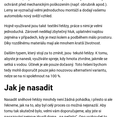
ochránit před mechanickým poškozením (např. obrubník apod.).
Lemy se vyznačují velmi jednoduchou montáží a dodají vašemu
automobilu nový svěží vzhled.
Hojně využívané jsou také textilní řetězy, práce s nimi je velmi
jednoduchá. Zároveň nedělají zbytečný hluk, uplatnění najdou
zejména v případech, kdy je mezi kolem a podběhem málo prostoru.
Díky rozdílnému materiálu mají ale mnohem kratší životnost.
Dalším typem, který stojí za to zmínit, jsou tekuté řetězy. K tomu,
abyste je nanesli, využíváte spreje, kdy hmota ztvrdne, jakmile se
setká s vodou. Účinek je ale pouze dočasný. Toto řešení bychom
tedy mohli doporučit pouze jako nouzovou alternativní variantu,
nelze se na ni spolehnout na 100 %.
Jak je nasadit
Nasadit sněhové řetězy mnohdy není žádná pohádka, i přesto si ale
řekneme, jak na to, aby byl celý proces co možná nejsnazší. Aby
tomu tak skutečně bylo, velmi vám doporučujeme, aby jste si
nasazování nejprve zkusili doma „ na nečisto“. Ono vyzkoušet to