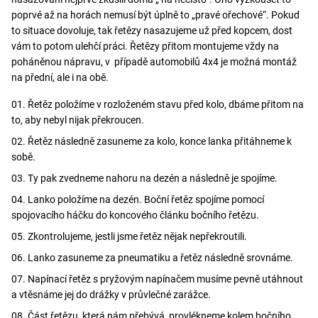
poprvé až na horách nemusí být úplně to „pravé ořechové“. Pokud
to situace dovoluje, tak řetězy nasazujeme už před kopcem, dost
vám to potom ulehčí práci. Řetězy přitom montujeme vždy na
poháněnou nápravu, v případě automobilů 4x4 je možná montáž
na přední, ale i na obě.
Řetěz položíme v rozloženém stavu před kolo, dbáme přitom na
to, aby nebyl nijak překroucen.
Řetěz následně zasuneme za kolo, konce lanka přitáhneme k
sobě.
Ty pak zvedneme nahoru na dezén a následně je spojíme.
Lanko položíme na dezén. Boční řetěz spojíme pomocí
spojovacího háčku do koncového článku bočního řetězu.
Zkontrolujeme, jestli jsme řetěz nějak nepřekroutili.
Lanko zasuneme za pneumatiku a řetěz následně srovnáme.
Napínací řetěz s pryžovým napínačem musíme pevně utáhnout
a vtěsnáme jej do drážky v průvlečné zarážce.
Část řetězu, která nám přebývá, provlékneme kolem bočního