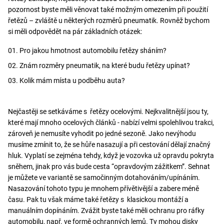
pozornost byste měli věnovat také možným omezením při použití
řetězů – zvláště u některých rozměrů pneumatik. Rovněž bychom
si měli odpovědět na pár základních otázek:
Pro jakou hmotnost automobilu řetězy sháním?
Znám rozměry pneumatik, na které budu řetězy upínat?
Kolik mám místa u podběhu auta?
Nejčastěji se setkáváme s řetězy ocelovými. Nejkvalitnější jsou ty,
které mají mnoho ocelových článků - nabízí velmi spolehlivou trakci,
zároveň je nemusíte vyhodit po jedné sezoně. Jako nevýhodu
musíme zmínit to, že se hůře nasazují a při cestování dělají značný
hluk. Vyplatí se zejména tehdy, když je vozovka už opravdu pokryta
sněhem, jinak pro vás bude cesta “opravdovým zážitkem”. Sehnat
je můžete ve variantě se samočinným dotahováním/upínáním.
Nasazování tohoto typu je mnohem přívětivější a zabere méně
času. Pak tu však máme také řetězy s klasickou montáží a
manuálním dopínáním. Zvážit byste také měli ochranu pro ráfky
automobilu, např. ve formě ochranných lemů. Ty mohou disky