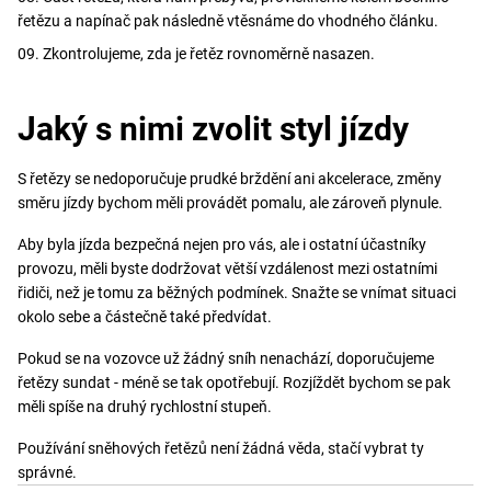
řetězu a napínač pak následně vtěsnáme do vhodného článku.
Zkontrolujeme, zda je řetěz rovnoměrně nasazen.
Jaký s nimi zvolit styl jízdy
S řetězy se nedoporučuje prudké brždění ani akcelerace, změny
směru jízdy bychom měli provádět pomalu, ale zároveň plynule.
Aby byla jízda bezpečná nejen pro vás, ale i ostatní účastníky
provozu, měli byste dodržovat větší vzdálenost mezi ostatními
řidiči, než je tomu za běžných podmínek. Snažte se vnímat situaci
okolo sebe a částečně také předvídat.
Pokud se na vozovce už žádný sníh nenachází, doporučujeme
řetězy sundat - méně se tak opotřebují. Rozjíždět bychom se pak
měli spíše na druhý rychlostní stupeň.
Používání sněhových řetězů není žádná věda, stačí vybrat ty
správné.