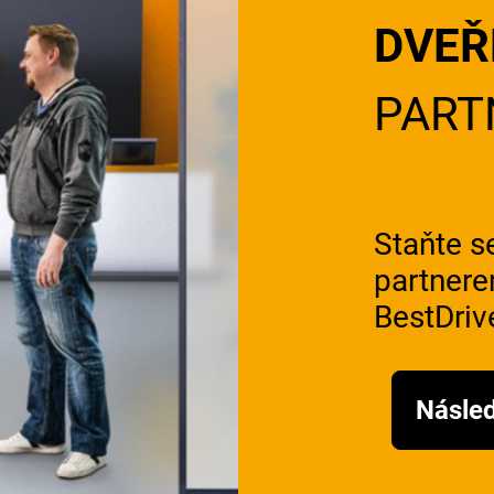
DVE
PART
Staňte s
partner
BestDriv
Násled