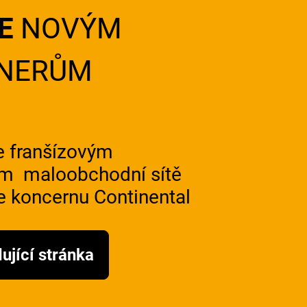
ŘE
NOVÝM
NERŮM
e franšízovým
em
maloobchodní sítě
e koncernu Continental
ující stránka