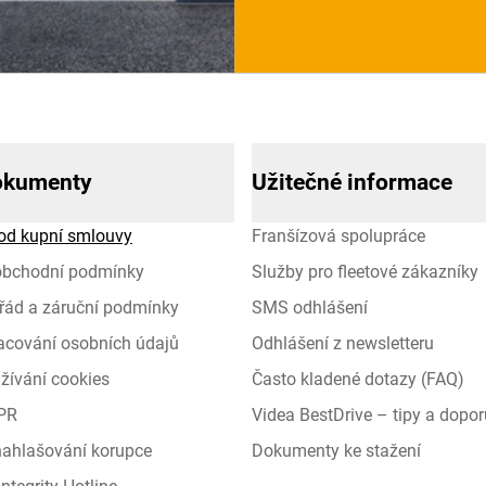
okumenty
Užitečné informace
od kupní smlouvy
Franšízová spolupráce
obchodní podmínky
Služby pro fleetové zákazníky
řád a záruční podmínky
SMS odhlášení
racování osobních údajů
Odhlášení z newsletteru
žívání cookies
Často kladené dotazy (FAQ)
PR
Videa BestDrive – tipy a dopor
 nahlašování korupce
Dokumenty ke stažení