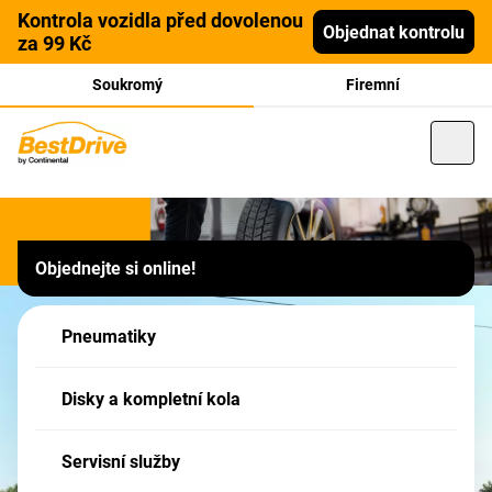
Kontrola vozidla před dovolenou
Objednat kontrolu
za 99 Kč
Soukromý
Firemní
Franšízový partner
Objednejte si online!
Pneuservis Jan Bartoš ,
Vranovice, Lipová 676
Pneumatiky
Tato pobočka je Partner sítě BestDrive - Vaše zboží v nákupním košíku má
Disky a kompletní kola
formu POPTÁVKY - po jejím odeslání, budete naším Partnerem kontaktováni!
Servisní služby