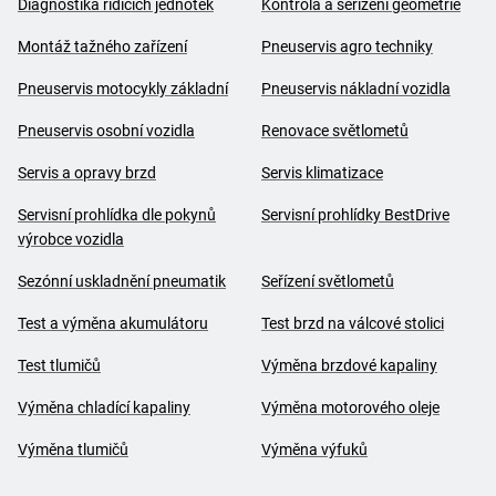
Diagnostika řídících jednotek
Kontrola a seřízení geometrie
Montáž tažného zařízení
Pneuservis agro techniky
Pneuservis motocykly základní
Pneuservis nákladní vozidla
Pneuservis osobní vozidla
Renovace světlometů
Servis a opravy brzd
Servis klimatizace
Servisní prohlídka dle pokynů
Servisní prohlídky BestDrive
výrobce vozidla
Sezónní uskladnění pneumatik
Seřízení světlometů
Test a výměna akumulátoru
Test brzd na válcové stolici
Test tlumičů
Výměna brzdové kapaliny
Výměna chladící kapaliny
Výměna motorového oleje
Výměna tlumičů
Výměna výfuků