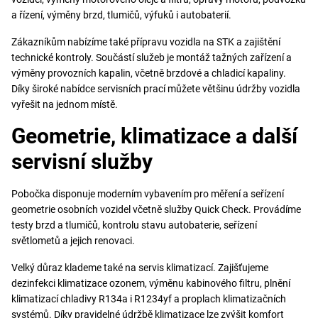
a řízení, výměny brzd, tlumičů, výfuků i autobaterií.
Zákazníkům nabízíme také přípravu vozidla na STK a zajištění
technické kontroly. Součástí služeb je montáž tažných zařízení a
výměny provozních kapalin, včetně brzdové a chladicí kapaliny.
Díky široké nabídce servisních prací můžete většinu údržby vozidla
vyřešit na jednom místě.
Geometrie, klimatizace a další
servisní služby
Pobočka disponuje moderním vybavením pro měření a seřízení
geometrie osobních vozidel včetně služby Quick Check. Provádíme
testy brzd a tlumičů, kontrolu stavu autobaterie, seřízení
světlometů a jejich renovaci.
Velký důraz klademe také na servis klimatizací. Zajišťujeme
dezinfekci klimatizace ozonem, výměnu kabinového filtru, plnění
klimatizací chladivy R134a i R1234yf a proplach klimatizačních
systémů. Díky pravidelné údržbě klimatizace lze zvýšit komfort