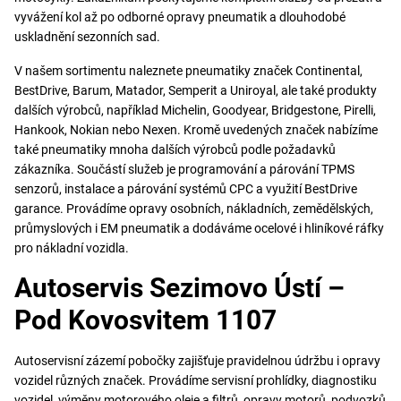
vyvážení kol až po odborné opravy pneumatik a dlouhodobé
uskladnění sezonních sad.
V našem sortimentu naleznete pneumatiky značek Continental,
BestDrive, Barum, Matador, Semperit a Uniroyal, ale také produkty
dalších výrobců, například Michelin, Goodyear, Bridgestone, Pirelli,
Hankook, Nokian nebo Nexen. Kromě uvedených značek nabízíme
také pneumatiky mnoha dalších výrobců podle požadavků
zákazníka. Součástí služeb je programování a párování TPMS
senzorů, instalace a párování systémů CPC a využití BestDrive
garance. Provádíme opravy osobních, nákladních, zemědělských,
průmyslových i EM pneumatik a dodáváme ocelové i hliníkové ráfky
pro nákladní vozidla.
Autoservis Sezimovo Ústí –
Pod Kovosvitem 1107
Autoservisní zázemí pobočky zajišťuje pravidelnou údržbu i opravy
vozidel různých značek. Provádíme servisní prohlídky, diagnostiku
vozidel, výměny motorového oleje a filtrů, opravy motorů, podvozků