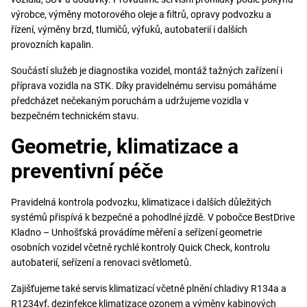
výrobce, výměny motorového oleje a filtrů, opravy podvozku a
řízení, výměny brzd, tlumičů, výfuků, autobaterií i dalších
provozních kapalin.
Součástí služeb je diagnostika vozidel, montáž tažných zařízení i
příprava vozidla na STK. Díky pravidelnému servisu pomáháme
předcházet nečekaným poruchám a udržujeme vozidla v
bezpečném technickém stavu.
Geometrie, klimatizace a
preventivní péče
Pravidelná kontrola podvozku, klimatizace i dalších důležitých
systémů přispívá k bezpečné a pohodlné jízdě. V pobočce BestDrive
Kladno – Unhošťská provádíme měření a seřízení geometrie
osobních vozidel včetně rychlé kontroly Quick Check, kontrolu
autobaterií, seřízení a renovaci světlometů.
Zajišťujeme také servis klimatizací včetně plnění chladivy R134a a
R1234yf, dezinfekce klimatizace ozonem a výměny kabinových