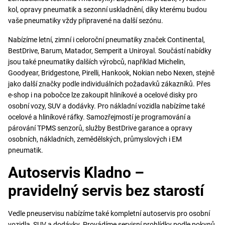
kol, opravy pneumatik a sezonní uskladnění, díky kterému budou
vaše pneumatiky vždy připravené na další sezónu.
Nabízíme letní, zimní i celoroční pneumatiky značek Continental,
BestDrive, Barum, Matador, Semperit a Uniroyal. Součástí nabídky
jsou také pneumatiky dalších výrobců, například Michelin,
Goodyear, Bridgestone, Pirelli, Hankook, Nokian nebo Nexen, stejně
jako další značky podle individuálních požadavků zákazníků. Přes
e-shop i na pobočce lze zakoupit hliníkové a ocelové disky pro
osobní vozy, SUV a dodávky. Pro nákladní vozidla nabízíme také
ocelové a hliníkové ráfky. Samozřejmostí je programování a
párování TPMS senzorů, služby BestDrive garance a opravy
osobních, nákladních, zemědělských, průmyslových i EM
pneumatik.
Autoservis Kladno –
pravidelný servis bez starostí
Vedle pneuservisu nabízíme také kompletní autoservis pro osobní
vozidla, SUV a dodávky. Provádíme servisní prohlídky podle pokynů