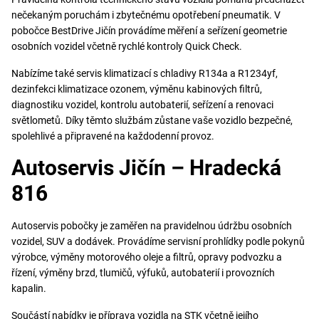
nečekaným poruchám i zbytečnému opotřebení pneumatik. V
pobočce BestDrive Jičín provádíme měření a seřízení geometrie
osobních vozidel včetně rychlé kontroly Quick Check.
Nabízíme také servis klimatizací s chladivy R134a a R1234yf,
dezinfekci klimatizace ozonem, výměnu kabinových filtrů,
diagnostiku vozidel, kontrolu autobaterií, seřízení a renovaci
světlometů. Díky těmto službám zůstane vaše vozidlo bezpečné,
spolehlivé a připravené na každodenní provoz.
Autoservis Jičín – Hradecká
816
Autoservis pobočky je zaměřen na pravidelnou údržbu osobních
vozidel, SUV a dodávek. Provádíme servisní prohlídky podle pokynů
výrobce, výměny motorového oleje a filtrů, opravy podvozku a
řízení, výměny brzd, tlumičů, výfuků, autobaterií i provozních
kapalin.
Součástí nabídky je příprava vozidla na STK včetně jejího