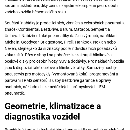
sezonní uskladnění, díky čemuž zajistíme kompletní péči o obutí
vašeho vozidla během celého roku.
Součástí nabídky je prodej letních, zimních a celoročních pneumatik
značek Continental, BestDrive, Barum, Matador, Semperit a
Uniroyal. Nabízíme také pneumatiky dalších výrobců, například
Michelin, Goodyear, Bridgestone, Pirelli, Hankook, Nokian nebo
Nexen, stejně jako další značky podle individuálních požadavků
zákazníků. Přes e-shop i na pobočce lze zakoupit hliníkové a
ocelové disky pro osobní vozy, SUV a dodávky. Pro nákladní vozidla
jsou k dispozici také ocelové a hliníkové ráfky. Samozřejmostí je
pneuservis pro motocykly (vymontovaná kola), programování a
párování TPMS senzorů, služby BestDrive garance a opravy
osobních, nákladních, zemědělských, průmyslových i EM
pneumatik.
Geometrie, klimatizace a
diagnostika vozidel
Pravidelná kontrola technického stavu vozidla pomáhá předcházet