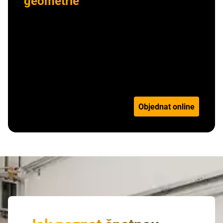
geometrie
Zkontrolujeme nastavení geometrie kol vašeho
vozidla,
přesně změříme jednotlivé úhly kol a
provedeme jejich seřízení
podle hodnot
předepsaných výrobcem vozidla.
Číst více
Objednat online