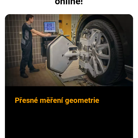
online!
Přesné měření geometrie
Zkontrolujeme nastavení geometrie kol
vašeho
vozidla a ověříme, zda jednotlivé úhly kol
odpovídají hodnotám předepsaným výrobcem pro
daný model vozidla.