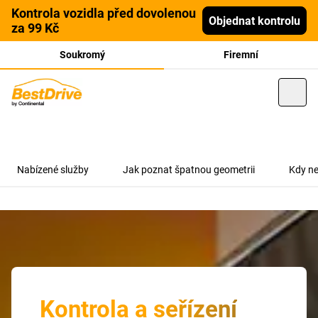
Kontrola vozidla před dovolenou
Objednat kontrolu
za 99 Kč
Soukromý
Firemní
Nabízené služby
Jak poznat špatnou geometrii
Kdy ne
Kontrola a seřízení