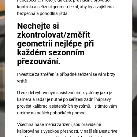
nebezpečné. Proto je důležité pravidelně provádět
kontrolu a seřízení geometrie kol, aby byla zajištěna
bezpečná a pohodlná jízda.
Nechejte si
zkontrolovat/změřit
geometrii nejlépe při
každém sezonním
přezouvání.
Investice za změření a případné seřízení se vám brzy
vrátí!
U vozidel vybavenými asistenčními systémy jako je
kamera a radar je nutné po seřízení zadní nápravy
provést kalibraci asistenčních systémů. I s tímto vám
umíme na našich pobočkách pomoct.
Všechna naše měřící zařízení jsou pravidelně
kalibrována s vysokou přesností. V naší síti BestDrive