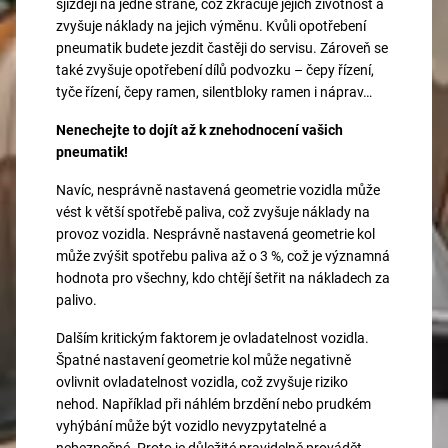
sjíždějí na jedné straně, což zkracuje jejich životnost a
zvyšuje náklady na jejich výměnu. Kvůli opotřebení
pneumatik budete jezdit častěji do servisu. Zároveň se
také zvyšuje opotřebení dílů podvozku – čepy řízení,
tyče řízení, čepy ramen, silentbloky ramen i náprav…
Nenechejte to dojít až k znehodnocení vašich
pneumatik!
Navíc, nesprávně nastavená geometrie vozidla může
vést k větší spotřebě paliva, což zvyšuje náklady na
provoz vozidla. Nesprávně nastavená geometrie kol
může zvýšit spotřebu paliva až o 3 %, což je významná
hodnota pro všechny, kdo chtějí šetřit na nákladech za
palivo.
Dalším kritickým faktorem je ovladatelnost vozidla.
Špatné nastavení geometrie kol může negativně
ovlivnit ovladatelnost vozidla, což zvyšuje riziko
nehod. Například při náhlém brzdění nebo prudkém
vyhýbání může být vozidlo nevyzpytatelné a