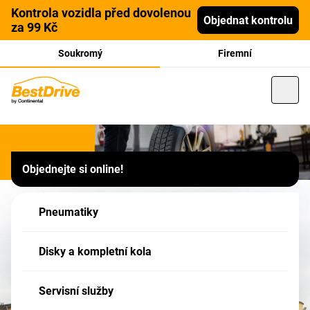
Kontrola vozidla před dovolenou
Objednat kontrolu
za 99 Kč
Soukromý
Firemní
Franšízový partner
Objednejte si online!
CIME, s.r.o., Pelhřimov,
Pelhřimov, K Silu 1426
Pneumatiky
Tato pobočka je Partner sítě BestDrive - Vaše zboží v nákupním košíku má
Disky a kompletní kola
formu POPTÁVKY - po jejím odeslání, budete naším Partnerem kontaktováni!
Servisní služby